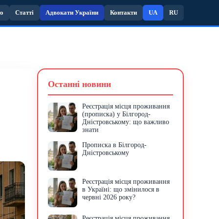
то
Статті
Адвокати України
Контакти
UA
RU
Останні новини
Реєстрація місця проживання
(прописка) у Білгород-
Дністровському: що важливо
знати
Прописка в Білгород-
Дністровському
Реєстрація місця проживання
в Україні: що змінилося в
червні 2026 року?
Реєстрація місця проживання