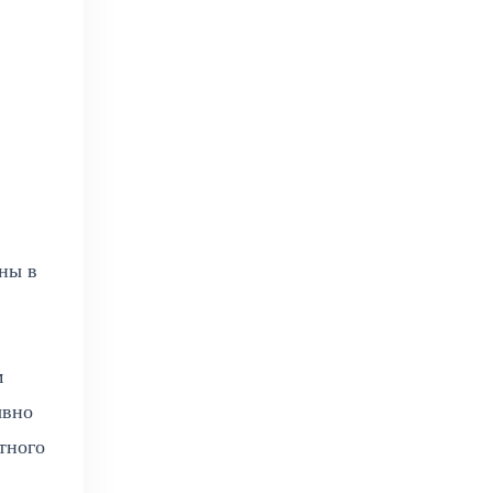
ны в
м
ывно
тного