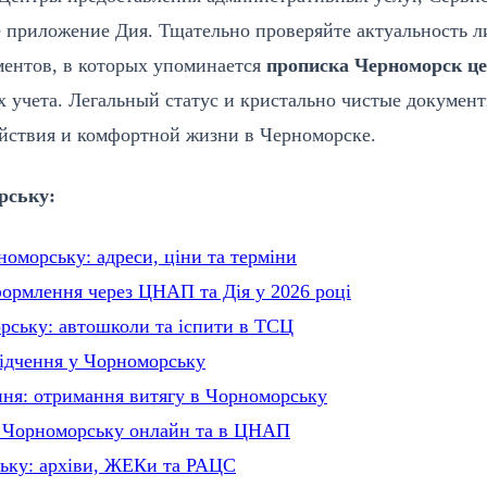
 приложение Дия. Тщательно проверяйте актуальность 
ументов, в которых упоминается
прописка Черноморск ц
х учета. Легальный статус и кристально чистые докумен
ойствия и комфортной жизни в Черноморске.
рську:
оморську: адреси, ціни та терміни
ормлення через ЦНАП та Дія у 2026 році
орську: автошколи та іспити в ТСЦ
відчення у Чорноморську
ння: отримання витягу в Чорноморську
у Чорноморську онлайн та в ЦНАП
ську: архіви, ЖЕКи та РАЦС