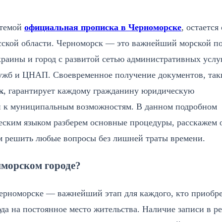
 темой
официальная прописка в Черноморске
, остается
есской области. Черноморск — это важнейший морской по
краины и город с развитой сетью административных услуг
жб и ЦНАП. Своевременное получение документов, так
к
, гарантирует каждому гражданину юридическую
уп к муниципальным возможностям. В данном подробном
еским языком разберем основные процедуры, расскажем 
м решить любые вопросы без лишней траты времени.
иморском городе?
рноморске — важнейший этап для каждого, кто приобре
а на постоянное место жительства. Наличие записи в ре