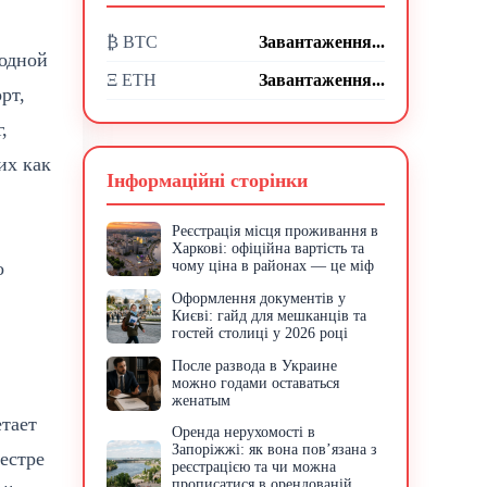
₿ BTC
Завантаження...
 одной
Ξ ETH
Завантаження...
рт,
,
их как
Інформаційні сторінки
Реєстрація місця проживання в
Харкові: офіційна вартість та
о
чому ціна в районах — це міф
Оформлення документів у
Києві: гайд для мешканців та
гостей столиці у 2026 році
После развода в Украине
можно годами оставаться
женатым
тает
Оренда нерухомості в
Запоріжжі: як вона пов’язана з
естре
реєстрацією та чи можна
прописатися в орендованій