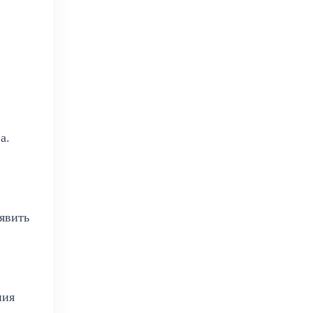
а.
явить
ния