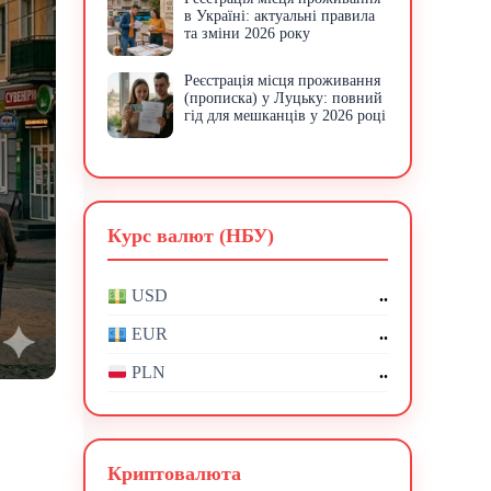
в Україні: актуальні правила
та зміни 2026 року
Реєстрація місця проживання
(прописка) у Луцьку: повний
гід для мешканців у 2026 році
Курс валют (НБУ)
..
USD
..
EUR
..
PLN
Криптовалюта