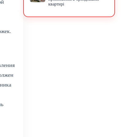
ой
квартирі
ржек.
вления
должен
нника
нь