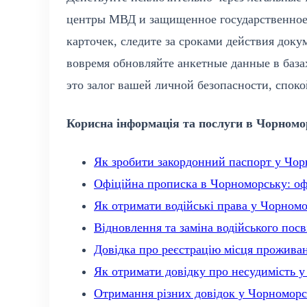
центры МВД и защищенное государственное
карточек, следите за сроками действия док
вовремя обновляйте анкетные данные в база
это залог вашей личной безопасности, спок
Корисна інформація та послуги в Чорномо
Як зробити закордонний паспорт у Чорн
Офіційна прописка в Чорноморську: оф
Як отримати водійські права у Чорном
Відновлення та заміна водійського пос
Довідка про реєстрацію місця прожива
Як отримати довідку про несудимість 
Отримання різних довідок у Чорномор