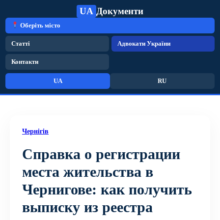
UA
Документи
Оберіть місто
Статті
Адвокати України
Контакти
UA
RU
Чернігів
Справка о регистрации
места жительства в
Чернигове: как получить
выписку из реестра