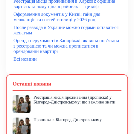
Реєстрація місця проживання в Харкові: офіційна
вартість та чому ціна в районах — це міф
Оформлення документів у Києві: гайд для
мешканців та гостей столиці у 2026 році
После развода в Украине можно годами оставаться
женатым
Оренда нерухомості в Запоріжжі: як вона пов’язана
з реєстрацією та чи можна прописатися в
орендованій квартирі
Всі новини
Останні новини
Реєстрація місця проживання (прописка) у
Білгород-Дністровському: що важливо знати
Прописка в Білгород-Дністровському