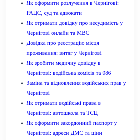
Як оформити розлучення в Чернігові:
РАЦС, суд та адвокати
Як отримати довідку про несудимість у
Чернігові онлайн та МВС
Довідка про реєстрацію місця
проживання: витяг у Чернігові
Як зробити медичну довідку в
Чернігові: водійська комісія та 086
Заміна та відновлення водійських прав у
Чернігові
Як отримати водійські права в
Чернігові: автошкола та ТСЦ
Як оформити закордонний паспорт у
Чернігові: адреси ДМС та ціни