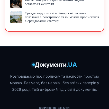
После развода в Украине можно годами
оставаться женатым
Оренда нерухомості в Запоріжжі: як вона
пов’язана з реєстрацією та чи можна прописатися
в орендованій квартирі
Документи
.UA
Розповідаємо про прописку та паспорти простою
мовою. Без черг, без нервів і без зайвих паперів у
2026 році. Твій цифровий гід у світі документів.
КОРИСНО ЗНАТИ