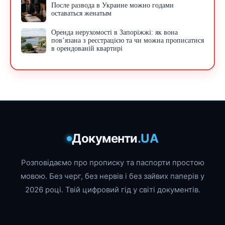
После развода в Украине можно годами
оставаться женатым
Оренда нерухомості в Запоріжжі: як вона
пов’язана з реєстрацією та чи можна прописатися
в орендованій квартирі
Документи
.UA
Розповідаємо про прописку та паспорти простою
мовою. Без черг, без нервів і без зайвих паперів у
2026 році. Твій цифровий гід у світі документів.