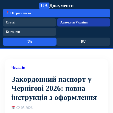
UA
Документи
Оберіть місто
Статті
Адвокати України
Контакти
UA
RU
Чернігів
Закордонний паспорт у
Чернігові 2026: повна
інструкція з оформлення
02.05.2026