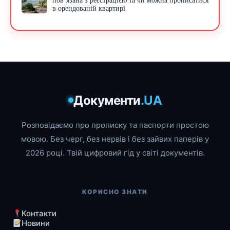
пов’язана з реєстрацією та чи можна прописатися
в орендованій квартирі
Документи
.UA
Розповідаємо про прописку та паспорти простою
мовою. Без черг, без нервів і без зайвих паперів у
2026 році. Твій цифровий гід у світі документів.
КОРИСНО ЗНАТИ
Контакти
Новини