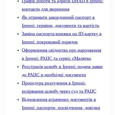
Графік роботи та адреси ЦНАП в Ірпені:
контакти для звернення
Як отримати закордонний паспорт в
Ірпені: терміни, документи та вартість
Заміна паспорта-книжки на ID-картку в
Ірпені: покроковий порядок
Оформлення свідоцтва про народження
в Ірпені: РАЦС та сервіс єМалятко
Реєстрація шлюбу в Ірпені: подача заяви
до РАЦС и необхідні документи
Процедура розлучення в Ірпені:
розірвання шлюбу через суд та РАЦС
Відновлення втрачених документів в
Ірпені: паспорти, посвідчення, довідки