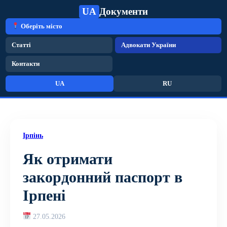
UA
Документи
Оберіть місто
Статті
Адвокати України
Контакти
UA
RU
Ірпінь
Як отримати
закордонний паспорт в
Ірпені
27.05.2026