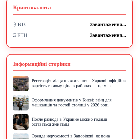
Криптовалюта
₿ BTC
Завантаження...
Ξ ETH
Завантаження...
Інформаційні сторінки
Реєстрація місця проживання в Харкові: офіційна
вартість та чому ціна в районах — це міф
Оформлення документів у Києві: гайд для
мешканців та гостей столиці у 2026 році
После развода в Украине можно годами
оставаться женатым
Оренда нерухомості в Запоріжжі: як вона