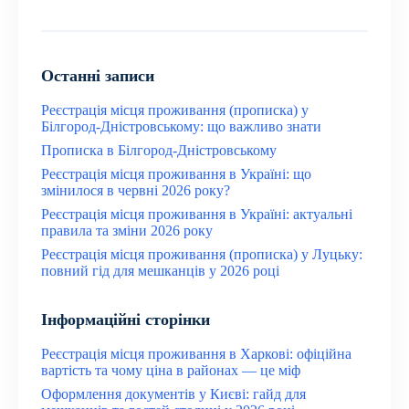
Останні записи
Реєстрація місця проживання (прописка) у
Білгород-Дністровському: що важливо знати
Прописка в Білгород-Дністровському
Реєстрація місця проживання в Україні: що
змінилося в червні 2026 року?
Реєстрація місця проживання в Україні: актуальні
правила та зміни 2026 року
Реєстрація місця проживання (прописка) у Луцьку:
повний гід для мешканців у 2026 році
Інформаційні сторінки
Реєстрація місця проживання в Харкові: офіційна
вартість та чому ціна в районах — це міф
Оформлення документів у Києві: гайд для