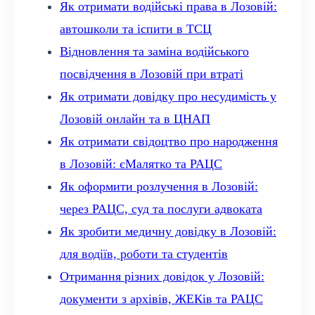
Як отримати водійські права в Лозовій:
автошколи та іспити в ТСЦ
Відновлення та заміна водійського
посвідчення в Лозовій при втраті
Як отримати довідку про несудимість у
Лозовій онлайн та в ЦНАП
Як отримати свідоцтво про народження
в Лозовій: єМалятко та РАЦС
Як оформити розлучення в Лозовій:
через РАЦС, суд та послуги адвоката
Як зробити медичну довідку в Лозовій:
для водіїв, роботи та студентів
Отримання різних довідок у Лозовій:
документи з архівів, ЖЕКів та РАЦС