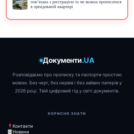
пов’язана з реєстрацією та чи можна прописатися
в орендованій квартирі
Документи
.UA
Розповідаємо про прописку та паспорти простою
мовою. Без черг, без нервів і без зайвих паперів у
2026 році. Твій цифровий гід у світі документів.
КОРИСНО ЗНАТИ
Контакти
Новини