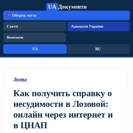
UA
Документи
Оберіть місто
Статті
Адвокати України
Контакти
UA
RU
Лозова
Как получить справку о
несудимости в Лозовой:
онлайн через интернет и
в ЦНАП