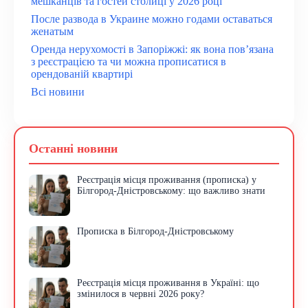
мешканців та гостей столиці у 2026 році
После развода в Украине можно годами оставаться
женатым
Оренда нерухомості в Запоріжжі: як вона пов’язана
з реєстрацією та чи можна прописатися в
орендованій квартирі
Всі новини
Останні новини
Реєстрація місця проживання (прописка) у
Білгород-Дністровському: що важливо знати
Прописка в Білгород-Дністровському
Реєстрація місця проживання в Україні: що
змінилося в червні 2026 року?