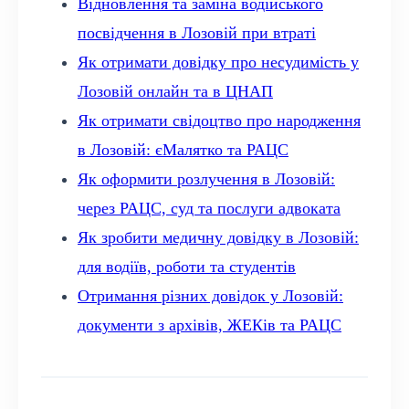
Відновлення та заміна водійського
посвідчення в Лозовій при втраті
Як отримати довідку про несудимість у
Лозовій онлайн та в ЦНАП
Як отримати свідоцтво про народження
в Лозовій: єМалятко та РАЦС
Як оформити розлучення в Лозовій:
через РАЦС, суд та послуги адвоката
Як зробити медичну довідку в Лозовій:
для водіїв, роботи та студентів
Отримання різних довідок у Лозовій:
документи з архівів, ЖЕКів та РАЦС