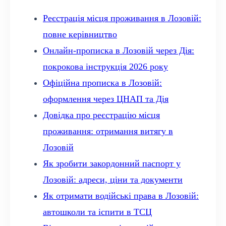
Реєстрація місця проживання в Лозовій:
повне керівництво
Онлайн-прописка в Лозовій через Дія:
покрокова інструкція 2026 року
Офіційна прописка в Лозовій:
оформлення через ЦНАП та Дія
Довідка про реєстрацію місця
проживання: отримання витягу в
Лозовій
Як зробити закордонний паспорт у
Лозовій: адреси, ціни та документи
Як отримати водійські права в Лозовій:
автошколи та іспити в ТСЦ