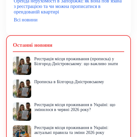
Оренда нерухомості в Запоріжжі: як вона пов’язана
з реєстрацією та чи можна прописатися в
орендованій квартирі
Всі новини
Останні новини
Реєстрація місця проживання (прописка) у
Білгород-Дністровському: що важливо знати
Прописка в Білгород-Дністровському
Реєстрація місця проживання в Україні: що
змінилося в червні 2026 року?
Реєстрація місця проживання в Україні:
актуальні правила та зміни 2026 року