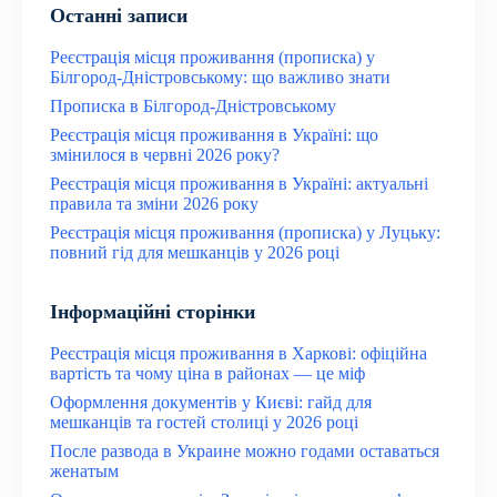
Останні записи
Реєстрація місця проживання (прописка) у
Білгород-Дністровському: що важливо знати
Прописка в Білгород-Дністровському
Реєстрація місця проживання в Україні: що
змінилося в червні 2026 року?
Реєстрація місця проживання в Україні: актуальні
правила та зміни 2026 року
Реєстрація місця проживання (прописка) у Луцьку:
повний гід для мешканців у 2026 році
Інформаційні сторінки
Реєстрація місця проживання в Харкові: офіційна
вартість та чому ціна в районах — це міф
Оформлення документів у Києві: гайд для
мешканців та гостей столиці у 2026 році
После развода в Украине можно годами оставаться
женатым