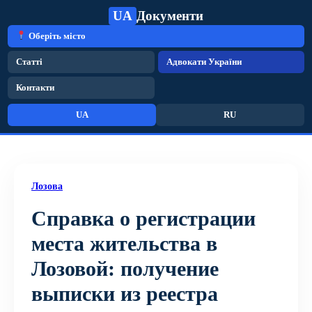
UA
Документи
Оберіть місто
Статті
Адвокати України
Контакти
UA
RU
Лозова
Справка о регистрации
места жительства в
Лозовой: получение
выписки из реестра