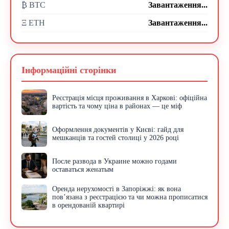
₿ BTC
Завантаження...
Ξ ETH
Завантаження...
Інформаційні сторінки
Реєстрація місця проживання в Харкові: офіційна
вартість та чому ціна в районах — це міф
Оформлення документів у Києві: гайд для
мешканців та гостей столиці у 2026 році
После развода в Украине можно годами
оставаться женатым
Оренда нерухомості в Запоріжжі: як вона
пов’язана з реєстрацією та чи можна прописатися
в орендованій квартирі