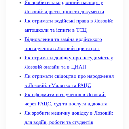
Як зробити закордонний паспорт у
Лозовій: адреси, ціни та документи
Як отримати водійські права в Лозовій:
автошколи та іспити в ТСЦ
Відновлення та заміна водійського
посвідчення в Лозовій при втраті
Як отримати довідку про несудимість у
Лозовій онлайн та в ЦНАП
Як отримати свідоцтво про народження
в Лозовій: єМалятко та РАЦС
Як оформити розлучення в Лозовій:
через РАЦС, суд та послуги адвоката
Як зробити медичну довідку в Лозовій:
для водіїв, роботи та студентів