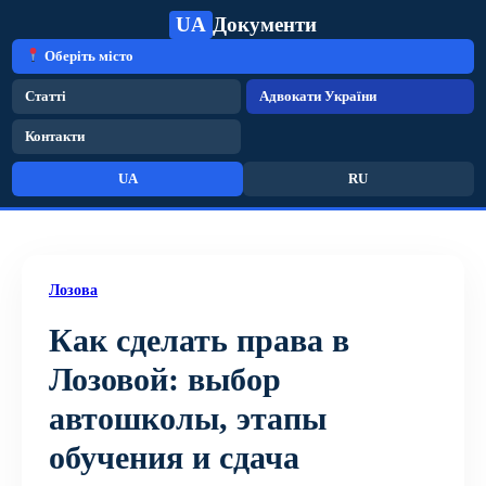
UA
Документи
Оберіть місто
Статті
Адвокати України
Контакти
UA
RU
Лозова
Как сделать права в
Лозовой: выбор
автошколы, этапы
обучения и сдача