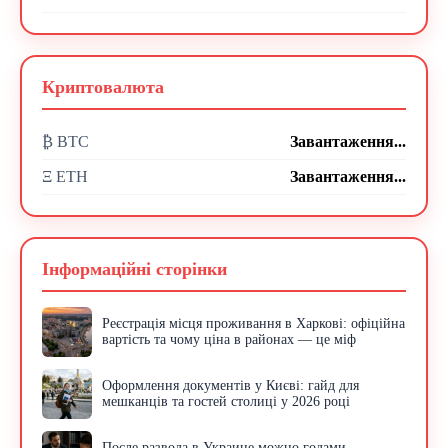
Криптовалюта
₿ BTC
Завантаження...
Ξ ETH
Завантаження...
Інформаційні сторінки
Реєстрація місця проживання в Харкові: офіційна
вартість та чому ціна в районах — це міф
Оформлення документів у Києві: гайд для
мешканців та гостей столиці у 2026 році
После развода в Украине можно годами