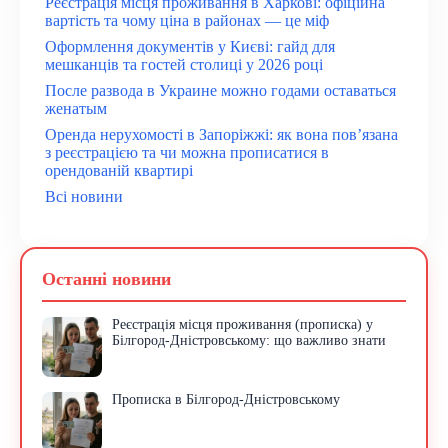
Реєстрація місця проживання в Харкові: офіційна
вартість та чому ціна в районах — це міф
Оформлення документів у Києві: гайд для
мешканців та гостей столиці у 2026 році
После развода в Украине можно годами оставаться
женатым
Оренда нерухомості в Запоріжжі: як вона пов’язана
з реєстрацією та чи можна прописатися в
орендованій квартирі
Всі новини
Останні новини
Реєстрація місця проживання (прописка) у
Білгород-Дністровському: що важливо знати
Прописка в Білгород-Дністровському