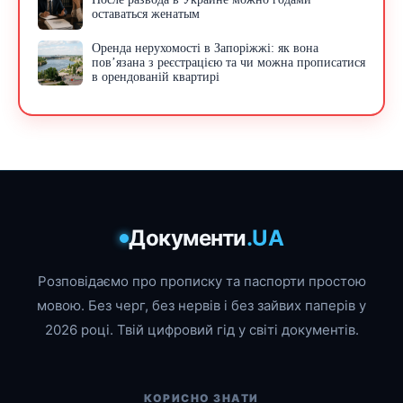
оставаться женатым
Оренда нерухомості в Запоріжжі: як вона
пов’язана з реєстрацією та чи можна прописатися
в орендованій квартирі
Документи
.UA
Розповідаємо про прописку та паспорти простою
мовою. Без черг, без нервів і без зайвих паперів у
2026 році. Твій цифровий гід у світі документів.
КОРИСНО ЗНАТИ