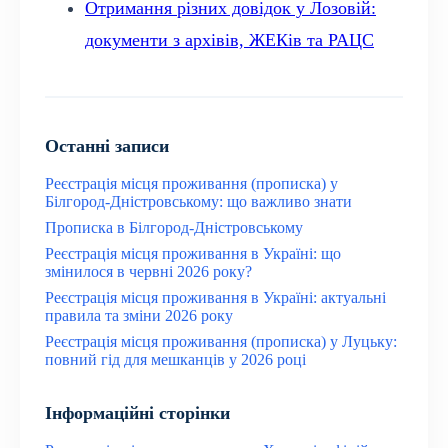
Отримання різних довідок у Лозовій:
документи з архівів, ЖЕКів та РАЦС
Останні записи
Реєстрація місця проживання (прописка) у
Білгород-Дністровському: що важливо знати
Прописка в Білгород-Дністровському
Реєстрація місця проживання в Україні: що
змінилося в червні 2026 року?
Реєстрація місця проживання в Україні: актуальні
правила та зміни 2026 року
Реєстрація місця проживання (прописка) у Луцьку:
повний гід для мешканців у 2026 році
Інформаційні сторінки