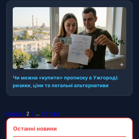
Чи можна «купити» прописку в Ужгороді:
ризики, ціни та легальні альтернативи
Назад
1
2
3
…
42
Далі
Пагінація
записів
Останні новини