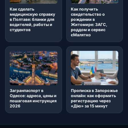
Как сделать
Как получить
медицинскую справку
свидетельство о
в Полтаве: бланки для
рождении в
водителей, работы и
Житомире: ЗАГС,
студентов
роддом и сервис
єМалятко
Загранпаспорт в
Прописка в Запорожье
Одессе: адреса, цены и
онлайн: как оформить
пошаговая инструкция
регистрацию через
2026
«Дію» за 15 минут