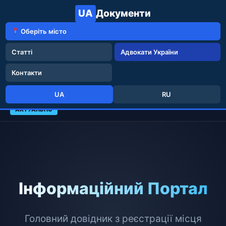
UA
Документи
Оберіть місто
Статті
Адвокати України
Контакти
UA
RU
АКТУАЛЬНО
Інформаційний Портал
Головний довідник з реєстрації місця