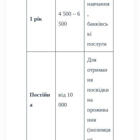
навчання
4 500 – 6
,
1 рік
500
банківсь
кі
послуги
Для
отриман
ня
посвідки
Постійн
від 10
на
а
000
прожива
ння
(іноземця
м)