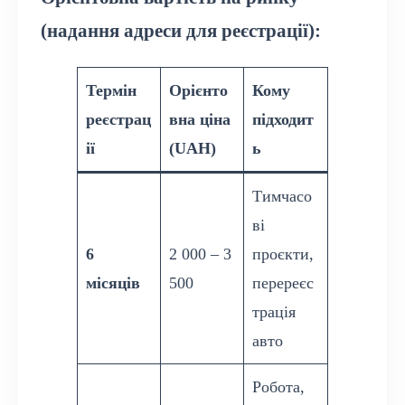
(надання адреси для реєстрації):
Термін
Орієнто
Кому
реєстрац
вна ціна
підходит
ії
(UAH)
ь
Тимчасо
ві
6
2 000 – 3
проєкти,
місяців
500
перереєс
трація
авто
Робота,