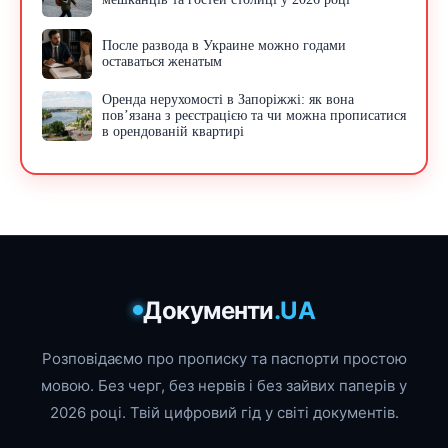
После развода в Украине можно годами
оставаться женатым
Оренда нерухомості в Запоріжжі: як вона
пов’язана з реєстрацією та чи можна прописатися
в орендованій квартирі
Документи
.UA
Розповідаємо про прописку та паспорти простою
мовою. Без черг, без нервів і без зайвих паперів у
2026 році. Твій цифровий гід у світі документів.