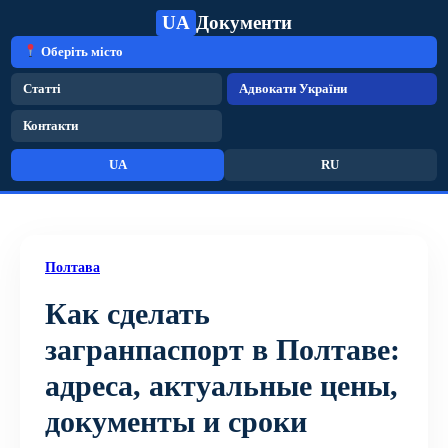
UA
Документи
Оберіть місто
Статті
Адвокати України
Контакти
UA
RU
Полтава
Как сделать
загранпаспорт в Полтаве:
адреса, актуальные цены,
документы и сроки