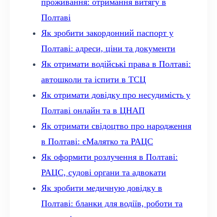
проживання: отримання витягу в
Полтаві
Як зробити закордонний паспорт у
Полтаві: адреси, ціни та документи
Як отримати водійські права в Полтаві:
автошколи та іспити в ТСЦ
Як отримати довідку про несудимість у
Полтаві онлайн та в ЦНАП
Як отримати свідоцтво про народження
в Полтаві: єМалятко та РАЦС
Як оформити розлучення в Полтаві:
РАЦС, судові органи та адвокати
Як зробити медичную довідку в
Полтаві: бланки для водіїв, роботи та