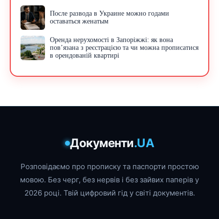
После развода в Украине можно годами
оставаться женатым
Оренда нерухомості в Запоріжжі: як вона
пов’язана з реєстрацією та чи можна прописатися
в орендованій квартирі
Документи
.UA
Розповідаємо про прописку та паспорти простою
мовою. Без черг, без нервів і без зайвих паперів у
2026 році. Твій цифровий гід у світі документів.