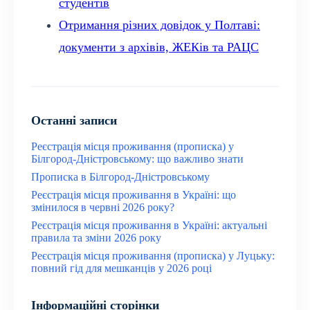
студентів
Отримання різних довідок у Полтаві:
документи з архівів, ЖЕКів та РАЦС
Останні записи
Реєстрація місця проживання (прописка) у
Білгород-Дністровському: що важливо знати
Прописка в Білгород-Дністровському
Реєстрація місця проживання в Україні: що
змінилося в червні 2026 року?
Реєстрація місця проживання в Україні: актуальні
правила та зміни 2026 року
Реєстрація місця проживання (прописка) у Луцьку:
повний гід для мешканців у 2026 році
Інформаційні сторінки