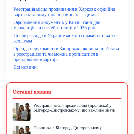
Реєстрація місця проживання в Харкові: офіційна
вартість та чому ціна в районах — це міф
Оформлення документів у Києві: гайд для
мешканців та гостей столиці у 2026 році
После развода в Украине можно годами оставаться
женатым
Оренда нерухомості в Запоріжжі: як вона пов’язана
з реєстрацією та чи можна прописатися в
орендованій квартирі
Всі новини
Останні новини
Реєстрація місця проживання (прописка) у
Білгород-Дністровському: що важливо знати
Прописка в Білгород-Дністровському