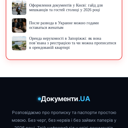
Оформлення документів у Києві: гайд для
мешканців та гостей столиці у 2026 році
После развода в Украине можно годами
оставаться женатым
Оренда нерухомості в Запоріжжі: як вона
пов’язана з реєстрацією та чи можна прописатися
в орендованій квартирі
Документи
.UA
Розповідаємо про прописку та паспорти простою
мовою. Без черг, без нервів і без зайвих паперів у
2026 році. Твій цифровий гід у світі документів.