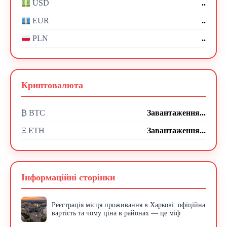
..
USD
..
EUR
..
PLN
Криптовалюта
₿ BTC
Завантаження...
Ξ ETH
Завантаження...
Інформаційні сторінки
Реєстрація місця проживання в Харкові: офіційна
вартість та чому ціна в районах — це міф