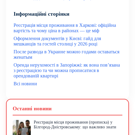
Інформаційні сторінки
Реєстрація місця проживання в Харкові: офіційна
вартість та чому ціна в районах — це міф
Оформлення документів у Києві: гайд для
мешканців та гостей столиці у 2026 році
После развода в Украине можно годами оставаться
женатым
Оренда нерухомості в Запоріжжі: як вона пов’язана
з реєстрацією та чи можна прописатися в
орендованій квартирі
Всі новини
Останні новини
Реєстрація місця проживання (прописка) у
Білгород-Дністровському: що важливо знати