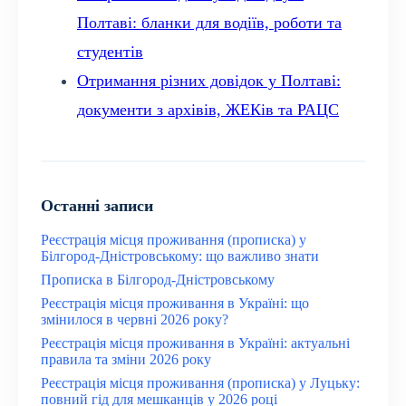
Полтаві: бланки для водіїв, роботи та
студентів
Отримання різних довідок у Полтаві:
документи з архівів, ЖЕКів та РАЦС
Останні записи
Реєстрація місця проживання (прописка) у
Білгород-Дністровському: що важливо знати
Прописка в Білгород-Дністровському
Реєстрація місця проживання в Україні: що
змінилося в червні 2026 року?
Реєстрація місця проживання в Україні: актуальні
правила та зміни 2026 року
Реєстрація місця проживання (прописка) у Луцьку:
повний гід для мешканців у 2026 році