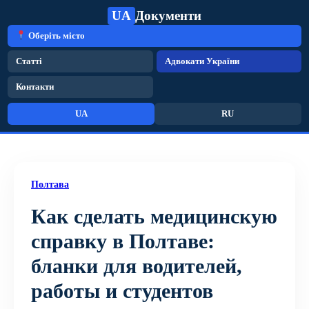
UA
Документи
Оберіть місто
Статті
Адвокати України
Контакти
UA
RU
Полтава
Как сделать медицинскую
справку в Полтаве:
бланки для водителей,
работы и студентов