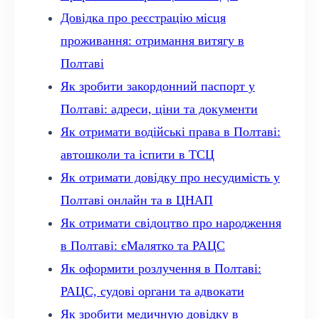
Довідка про реєстрацію місця
проживання: отримання витягу в
Полтаві
Як зробити закордонний паспорт у
Полтаві: адреси, ціни та документи
Як отримати водійські права в Полтаві:
автошколи та іспити в ТСЦ
Як отримати довідку про несудимість у
Полтаві онлайн та в ЦНАП
Як отримати свідоцтво про народження
в Полтаві: єМалятко та РАЦС
Як оформити розлучення в Полтаві:
РАЦС, судові органи та адвокати
Як зробити медичную довідку в