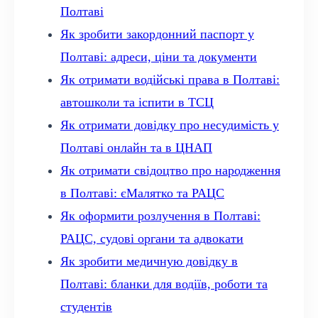
Полтаві
Як зробити закордонний паспорт у
Полтаві: адреси, ціни та документи
Як отримати водійські права в Полтаві:
автошколи та іспити в ТСЦ
Як отримати довідку про несудимість у
Полтаві онлайн та в ЦНАП
Як отримати свідоцтво про народження
в Полтаві: єМалятко та РАЦС
Як оформити розлучення в Полтаві:
РАЦС, судові органи та адвокати
Як зробити медичную довідку в
Полтаві: бланки для водіїв, роботи та
студентів