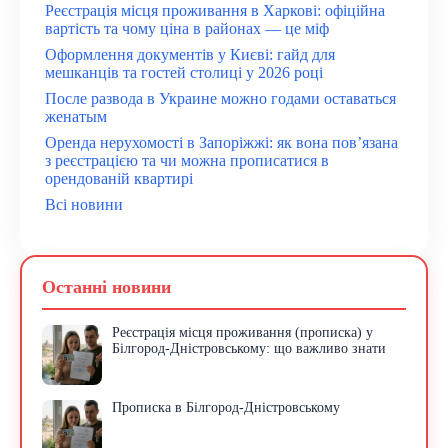
Реєстрація місця проживання в Харкові: офіційна
вартість та чому ціна в районах — це міф
Оформлення документів у Києві: гайд для
мешканців та гостей столиці у 2026 році
После развода в Украине можно годами оставаться
женатым
Оренда нерухомості в Запоріжжі: як вона пов’язана
з реєстрацією та чи можна прописатися в
орендованій квартирі
Всі новини
Останні новини
Реєстрація місця проживання (прописка) у
Білгород-Дністровському: що важливо знати
Прописка в Білгород-Дністровському