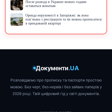
После развода в Украине можно годами
оставаться женатым
Оренда нерухомості в Запоріжжі: як вона
пов’язана з реєстрацією та чи можна прописатися
в орендованій квартирі
Документи
.UA
Розповідаємо про прописку та паспорти простою
мовою. Без черг, без нервів і без зайвих паперів у
2026 році. Твій цифровий гід у світі документів.