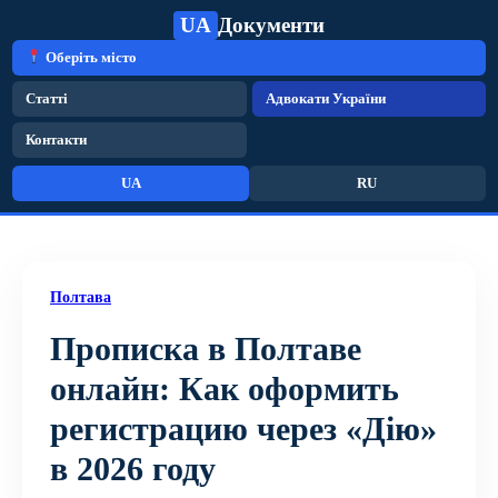
UA
Документи
Оберіть місто
Статті
Адвокати України
Контакти
UA
RU
Полтава
Прописка в Полтаве
онлайн: Как оформить
регистрацию через «Дію»
в 2026 году