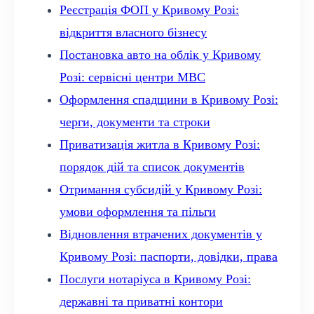
Реєстрація ФОП у Кривому Розі:
відкриття власного бізнесу
Постановка авто на облік у Кривому
Розі: сервісні центри МВС
Оформлення спадщини в Кривому Розі:
черги, документи та строки
Приватизація житла в Кривому Розі:
порядок дій та список документів
Отримання субсидій у Кривому Розі:
умови оформлення та пільги
Відновлення втрачених документів у
Кривому Розі: паспорти, довідки, права
Послуги нотаріуса в Кривому Розі:
державні та приватні контори