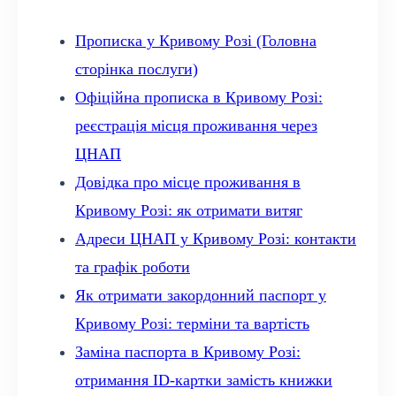
Прописка у Кривому Розі (Головна
сторінка послуги)
Офіційна прописка в Кривому Розі:
реєстрація місця проживання через
ЦНАП
Довідка про місце проживання в
Кривому Розі: як отримати витяг
Адреси ЦНАП у Кривому Розі: контакти
та графік роботи
Як отримати закордонний паспорт у
Кривому Розі: терміни та вартість
Заміна паспорта в Кривому Розі:
отримання ID-картки замість книжки