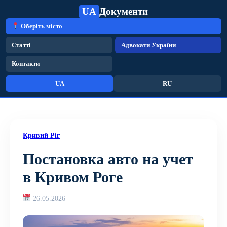
UA
Документи
Оберіть місто
Статті
Адвокати України
Контакти
UA
RU
Кривий Ріг
Постановка авто на учет
в Кривом Роге
26.05.2026