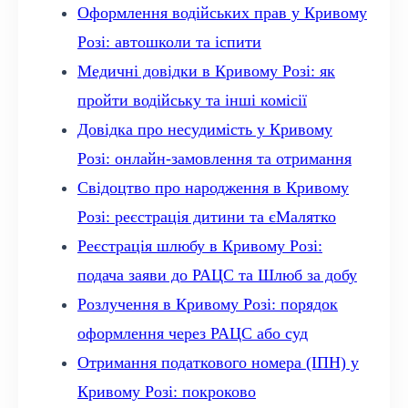
Оформлення водійських прав у Кривому
Розі: автошколи та іспити
Медичні довідки в Кривому Розі: як
пройти водійську та інші комісії
Довідка про несудимість у Кривому
Розі: онлайн-замовлення та отримання
Свідоцтво про народження в Кривому
Розі: реєстрація дитини та єМалятко
Реєстрація шлюбу в Кривому Розі:
подача заяви до РАЦС та Шлюб за добу
Розлучення в Кривому Розі: порядок
оформлення через РАЦС або суд
Отримання податкового номера (ІПН) у
Кривому Розі: покроково