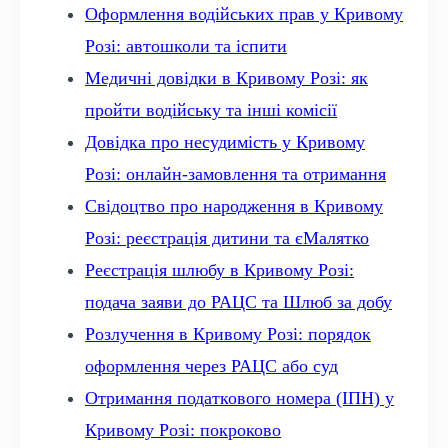
Оформлення водійських прав у Кривому
Розі: автошколи та іспити
Медичні довідки в Кривому Розі: як
пройти водійську та інші комісії
Довідка про несудимість у Кривому
Розі: онлайн-замовлення та отримання
Свідоцтво про народження в Кривому
Розі: реєстрація дитини та єМалятко
Реєстрація шлюбу в Кривому Розі:
подача заяви до РАЦС та Шлюб за добу
Розлучення в Кривому Розі: порядок
оформлення через РАЦС або суд
Отримання податкового номера (ІПН) у
Кривому Розі: покроково