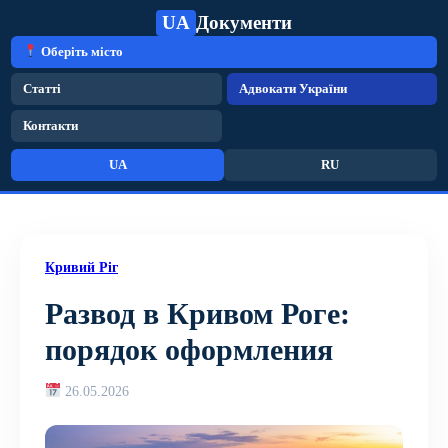
UA
Документи
Оберіть місто
Статті
Адвокати України
Контакти
UA
RU
Кривий Ріг
Развод в Кривом Роге:
порядок оформления
26.05.2026