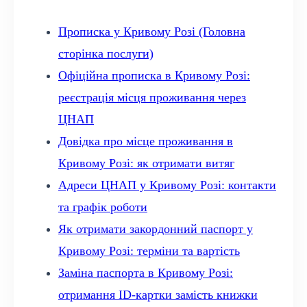
Прописка у Кривому Розі (Головна
сторінка послуги)
Офіційна прописка в Кривому Розі:
реєстрація місця проживання через
ЦНАП
Довідка про місце проживання в
Кривому Розі: як отримати витяг
Адреси ЦНАП у Кривому Розі: контакти
та графік роботи
Як отримати закордонний паспорт у
Кривому Розі: терміни та вартість
Заміна паспорта в Кривому Розі:
отримання ID-картки замість книжки