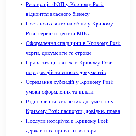
Реєстрація ФОП у Кривому Розі:
відкриття власного бізнесу
Постановка авто на облік у Кривому
Розі: сервісні центри МВС
Оформлення спадщини в Кривому Розі:
черги, документи та строки
Приватизація житла в Кривому Розі:
порядок дій та список документів
Отримання субсидій у Кривому Розі:
умови оформлення та пільги
Відновлення втрачених документів у
Кривому Розі: паспорти, довідки, права
Послуги нотаріуса в Кривому Розі:
державні та приватні контори