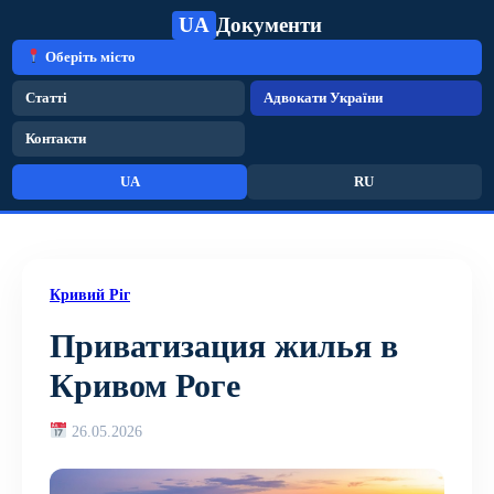
UA
Документи
Оберіть місто
Статті
Адвокати України
Контакти
UA
RU
Кривий Ріг
Приватизация жилья в
Кривом Роге
26.05.2026