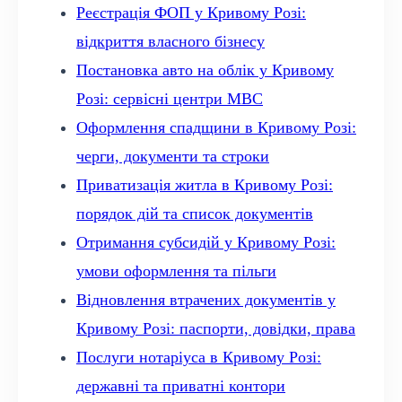
Реєстрація ФОП у Кривому Розі:
відкриття власного бізнесу
Постановка авто на облік у Кривому
Розі: сервісні центри МВС
Оформлення спадщини в Кривому Розі:
черги, документи та строки
Приватизація житла в Кривому Розі:
порядок дій та список документів
Отримання субсидій у Кривому Розі:
умови оформлення та пільги
Відновлення втрачених документів у
Кривому Розі: паспорти, довідки, права
Послуги нотаріуса в Кривому Розі:
державні та приватні контори