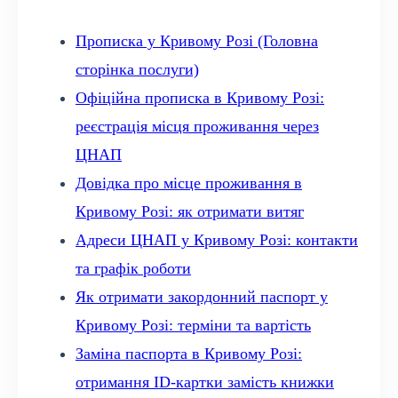
Прописка у Кривому Розі (Головна
сторінка послуги)
Офіційна прописка в Кривому Розі:
реєстрація місця проживання через
ЦНАП
Довідка про місце проживання в
Кривому Розі: як отримати витяг
Адреси ЦНАП у Кривому Розі: контакти
та графік роботи
Як отримати закордонний паспорт у
Кривому Розі: терміни та вартість
Заміна паспорта в Кривому Розі:
отримання ID-картки замість книжки