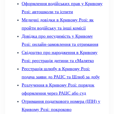
Оформлення водійських прав у Кривому
Розі: автошколи та іспити
Медичні довідки в Кривому Розі: як
пройти водійську та інші комісії
Довідка про несудимість у Кривому
Розі: онлайн-замовлення та отримання
Свідоцтво про народження в Кривому
Розі: реєстрація дитини та єМалятко
Реєстрація шлюбу в Кривому Розі:
подача заяви до РАЦС та Шлюб за добу
Розлучення в Кривому Розі: порядок
оформлення через РАЦС або суд
Отримання податкового номера (ІПН) у
Кривому Розі: покроково