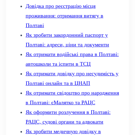
Довідка про реєстрацію місця
проживання: отримання витягу в
Полтаві
Як зробити закордонний паспорт у
Полтаві: адреси, ціни та документи
Як отримати водійські права в Полтаві:
автошколи та іспити в ТСЦ
Як отримати довідку про несудимість у
Полтаві онлайн та в ЦНАП
Як отримати свідоцтво про народження
в Полтаві: єМалятко та РАЦС
Як оформити розлучення в Полтаві:
РАЦС, судові органи та адвокати
Як зробити медичную довідку в