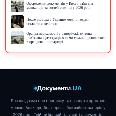
Оформлення документів у Києві: гайд для
мешканців та гостей столиці у 2026 році
После развода в Украине можно годами
оставаться женатым
Оренда нерухомості в Запоріжжі: як вона
пов’язана з реєстрацією та чи можна прописатися
в орендованій квартирі
Документи
.UA
Розповідаємо про прописку та паспорти простою
мовою. Без черг, без нервів і без зайвих паперів у
2026 році. Твій цифровий гід у світі документів.