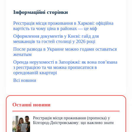
Інформаційні сторінки
Реєстрація місця проживання в Харкові: офіційна
вартість та чому ціна в районах — це міф
Оформлення документів у Києві: гайд для
мешканців та гостей столиці у 2026 році
После развода в Украине можно годами оставаться
женатым
Оренда нерухомості в Запоріжжі: як вона пов’язана
з реєстрацією та чи можна прописатися в
орендованій квартирі
Всі новини
Останні новини
Реєстрація місця проживання (прописка) у
Білгород-Дністровському: що важливо знати