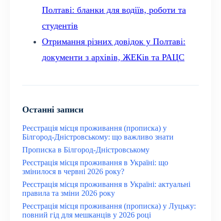
Полтаві: бланки для водіїв, роботи та
студентів
Отримання різних довідок у Полтаві:
документи з архівів, ЖЕКів та РАЦС
Останні записи
Реєстрація місця проживання (прописка) у
Білгород-Дністровському: що важливо знати
Прописка в Білгород-Дністровському
Реєстрація місця проживання в Україні: що
змінилося в червні 2026 року?
Реєстрація місця проживання в Україні: актуальні
правила та зміни 2026 року
Реєстрація місця проживання (прописка) у Луцьку:
повний гід для мешканців у 2026 році