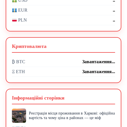
..
USD
..
EUR
..
PLN
Криптовалюта
₿ BTC
Завантаження...
Ξ ETH
Завантаження...
Інформаційні сторінки
Реєстрація місця проживання в Харкові: офіційна
вартість та чому ціна в районах — це міф