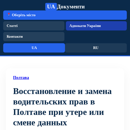
UA
Документи
Оберіть місто
Статті
Адвокати України
Контакти
UA
RU
Полтава
Восстановление и замена
водительских прав в
Полтаве при утере или
смене данных